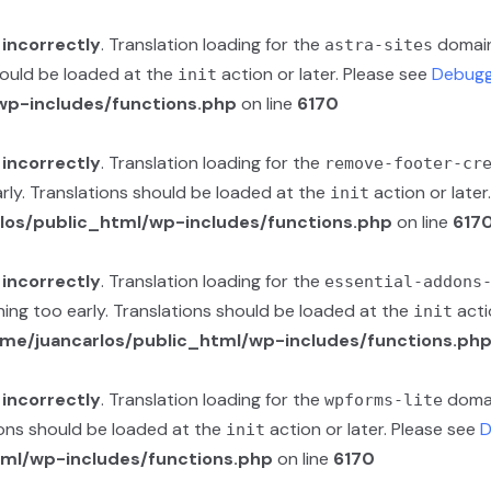
d
incorrectly
. Translation loading for the
domain 
astra-sites
should be loaded at the
action or later. Please see
Debugg
init
wp-includes/functions.php
on line
6170
d
incorrectly
. Translation loading for the
remove-footer-cr
rly. Translations should be loaded at the
action or later
init
los/public_html/wp-includes/functions.php
on line
617
d
incorrectly
. Translation loading for the
essential-addons
ning too early. Translations should be loaded at the
acti
init
me/juancarlos/public_html/wp-includes/functions.ph
d
incorrectly
. Translation loading for the
domain
wpforms-lite
ions should be loaded at the
action or later. Please see
D
init
tml/wp-includes/functions.php
on line
6170