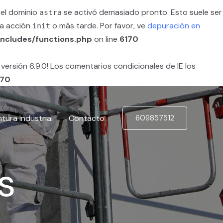
 el dominio
se activó demasiado pronto. Esto suele ser
astra
la acción
o más tarde. Por favor, ve
depuración en
init
ncludes/functions.php
on line
6170
versión 6.9.0! Los comentarios condicionales de IE los
170
ntura Industrial
Contacto
609857512
s