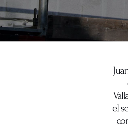
Juan
Val
el s
con