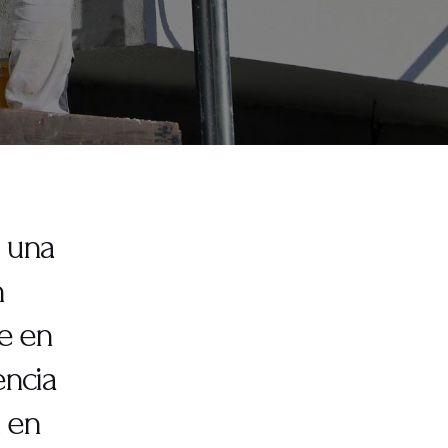
s una
n
e en
encia
d en